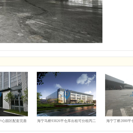
中心园区配套完善
海宁马桥93826平仓库出租可分租丙二
海宁丁桥2000
便利
类有月台
类