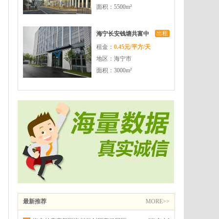
面积：5500m²
出租
海宁长安钱塘共富中
租金：
0.45元/平方/天
心园区配套完善交通
地区：海宁市
便利
面积：3000m²
最新推荐
MORE>>