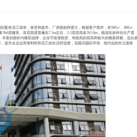
园区配有员工宿舍，食堂和超市。厂房面积跨度大，根据客户需求，有500㎡、600㎡、
选择，多为6层建筑，首层高度普遍在7.5m左右，2-5层层高多为3.9m，能适应多样化生产需
型设备。丰富的面积与楼层选择，企业可按需租赁，有较高的层高和较大的楼面荷载，适合
障，提升企业运营便利性和员工的生活舒适度，花园式园区环境，现代化的外立面形