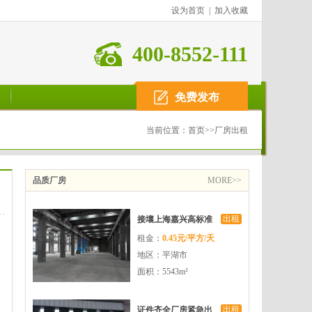
设为首页
|
加入收藏
400-8552-111
免费发布
当前位置：
首页
>>
厂房出租
品质厂房
MORE>>
出租
接壤上海嘉兴高标准
租金：
0.45元/平方/天
国资厂房招商
地区：平湖市
面积：5543m²
出租
证件齐全厂房紧急出