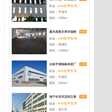
租金：
0.45元/平方/天
租无中介费
地区：平湖市
面积：1000m²
多
出租
嘉兴高照水果市场附
租金：
0.45元/平方/天
近10000平米不要求税
地区：秀洲区
收的厂房出租
面积：15000m²
出租
出租平湖独栋单层厂
租金：
0.45元/平方/天
房5040平方米高9米可
地区：平湖市
装行车
面积：5040m²
出租
海宁长安禾迈恒立智
租金：
0.45元/平方/天
造中心厂房面积大交
地区：海宁市
通便利