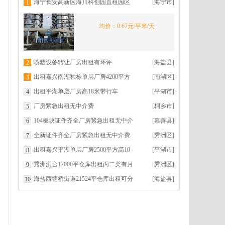
海宁长安高新区海川科创园直租园区
[海宁市]
1
环境优美交通便利
均价：0.67元/平米/天
喷塑设备转让厂房出租有环评
[海盐县]
2
出租嘉兴南湖独栋单层厂房4200平方
[南湖区]
3
高9米
出租平湖单层厂房高18米带行车
[平湖市]
4
厂房紧急出租无中介费
[桐乡市]
5
104板块证件齐全厂房紧急出租无中介
[嘉善县]
6
费
全新证件齐全厂房紧急出租无中介费
[秀洲区]
7
出租嘉兴平湖单层厂房2500平方高10
[平湖市]
8
米
秀洲洪合17000平仓库出租丙二类有月
[秀洲区]
9
台层高9米
海盐西塘桥街道21524平仓库出租可分
[海盐县]
10
租丙二类