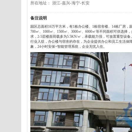
所在地址： 浙江-嘉兴-海宁-长安
备注说明
园区总面积16万平方米，有1栋办公楼、1栋宿舍楼、14栋厂房，
700㎡、1000㎡、1500㎡、3000㎡、6000㎡等不同面积可供
求，2-5层楼面荷载多为5.5KN/㎡，承载能力强，可放置重
行业入驻，办公楼与宿舍的存在，为企业提供办公和员工生活保
象，24小时安保+智能管理系统，企业无忧入住。