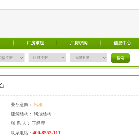
售
厂房求租
厂房求购
信息中心
台
业务意向：
出租
建筑结构： 钢混结构
联 系 人： 王经理
400-8552-111
联系电话：