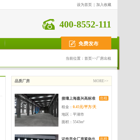
设为首页
|
加入收藏
400-8552-111
免费发布
当前位置：
首页
>>
厂房出租
品质厂房
MORE>>
出租
接壤上海嘉兴高标准
租金：
0.45元/平方/天
国资厂房招商
地区：平湖市
面积：5543m²
出租
证件齐全厂房紧急出