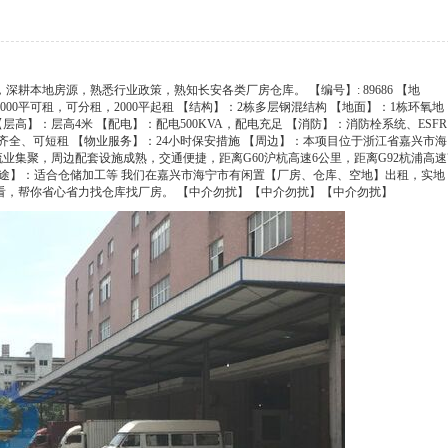
耕本地房源，熟悉行业政策，熟知长安各类厂房仓库。 【编号】: 89686 【地
000平可租，可分租，2000平起租 【结构】：2栋多层钢混结构 【地面】：1栋环氧地
【层高】：层高4米 【配电】：配电500KVA，配电充足 【消防】：消防栓系统、ESFR
齐全、可短租 【物业服务】：24小时保安措施 【周边】：本项目位于浙江省嘉兴市海
集聚，周边配套设施成熟，交通便捷，距离G60沪杭高速6公里，距离G92杭浦高速
【用途】：适合仓储加工等 我们在嘉兴市海宁市有闲置【厂房、仓库、空地】出租，实地
看，帮你省心省力找仓库找厂房。 【中介勿扰】【中介勿扰】【中介勿扰】