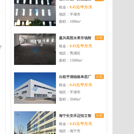
租金：
0.45元/平方/天
租无中介费
地区：平湖市
面积：1000m²
出租
嘉兴高照水果市场附
租金：
0.45元/平方/天
近10000平米不要求税
7
地区：秀洲区
收的厂房出租
面积：15000m²
出租
出租平湖独栋单层厂
租金：
0.45元/平方/天
房5040平方米高9米可
地区：平湖市
装行车
面积：5040m²
出租
海宁长安禾迈恒立智
租金：
0.45元/平方/天
造中心厂房面积大交
地区：海宁市
通便利