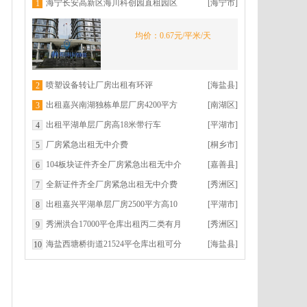
海宁长安高新区海川科创园直租园区
[海宁市]
1
环境优美交通便利
均价：0.67元/平米/天
喷塑设备转让厂房出租有环评
[海盐县]
2
出租嘉兴南湖独栋单层厂房4200平方
[南湖区]
3
高9米
出租平湖单层厂房高18米带行车
[平湖市]
4
厂房紧急出租无中介费
[桐乡市]
5
104板块证件齐全厂房紧急出租无中介
[嘉善县]
6
费
全新证件齐全厂房紧急出租无中介费
[秀洲区]
7
出租嘉兴平湖单层厂房2500平方高10
[平湖市]
8
米
秀洲洪合17000平仓库出租丙二类有月
[秀洲区]
9
台层高9米
海盐西塘桥街道21524平仓库出租可分
[海盐县]
10
租丙二类