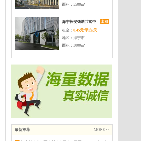
面积：5500m²
出租
海宁长安钱塘共富中
租金：
0.45元/平方/天
心园区配套完善交通
地区：海宁市
便利
面积：3000m²
最新推荐
MORE>>