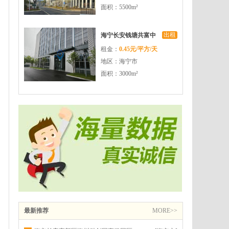
面积：5500m²
出租
海宁长安钱塘共富中
租金：
0.45元/平方/天
心园区配套完善交通
地区：海宁市
便利
面积：3000m²
最新推荐
MORE>>