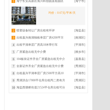
海宁长安高新区海川科创园直租园区
[海宁市]
1
环境优美交通便利
均价：0.67元/平米/天
喷塑设备转让厂房出租有环评
[海盐县]
2
出租嘉兴南湖独栋单层厂房4200平方
[南湖区]
3
高9米
出租平湖单层厂房高18米带行车
[平湖市]
4
厂房紧急出租无中介费
[桐乡市]
5
104板块证件齐全厂房紧急出租无中介
[嘉善县]
6
费
全新证件齐全厂房紧急出租无中介费
[秀洲区]
7
出租嘉兴平湖单层厂房2500平方高10
[平湖市]
8
米
秀洲洪合17000平仓库出租丙二类有月
[秀洲区]
9
台层高9米
海盐西塘桥街道21524平仓库出租可分
[海盐县]
10
租丙二类