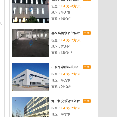
租金：
0.45元/平方/天
租无中介费
地区：平湖市
面积：1000m²
承
出租
嘉兴高照水果市场附
租金：
0.45元/平方/天
近10000平米不要求税
地区：秀洲区
收的厂房出租
面积：15000m²
出租
出租平湖独栋单层厂
租金：
0.45元/平方/天
房5040平方米高9米可
地区：平湖市
装行车
面积：5040m²
出租
海宁长安禾迈恒立智
租金：
0.45元/平方/天
造中心厂房面积大交
地区：海宁市
通便利