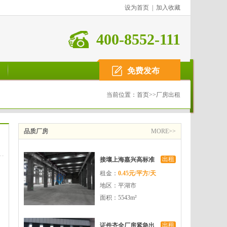
设为首页
|
加入收藏
400-8552-111
免费发布
当前位置：
首页
>>
厂房出租
品质厂房
MORE>>
出租
接壤上海嘉兴高标准
租金：
0.45元/平方/天
国资厂房招商
地区：平湖市
面积：5543m²
出租
证件齐全厂房紧急出