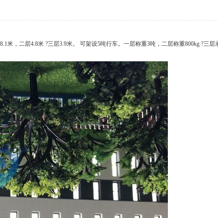
。 一层8.1米，二层4.8米 ?三层3.9米。 可架设5吨行车。一层称重3吨，二层称重800kg ?三层