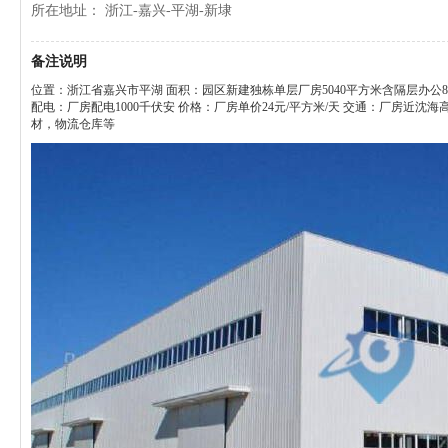
所在地址： 浙江-嘉兴-平湖-新埭
备注说明
位置：浙江省嘉兴市平湖 面积：园区新建独栋单层厂房5040平方米含隔层办公87
配电：厂房配电1000千伏安 价格：厂房单价24元/平方米/天 交通：厂房近
材，物流仓库等